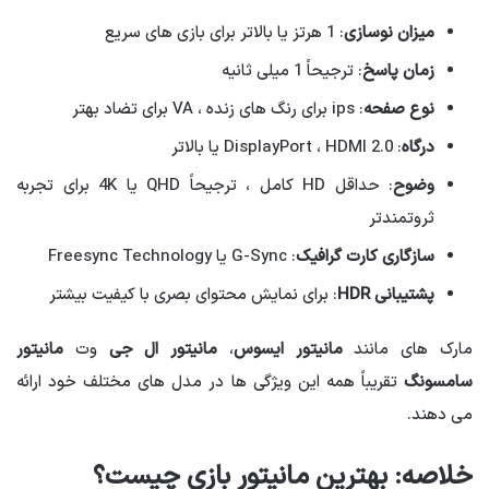
میزان نوسازی
: 1 هرتز یا بالاتر برای بازی های سریع
زمان پاسخ
: ترجیحاً 1 میلی ثانیه
نوع صفحه
: ips برای رنگ های زنده ، VA برای تضاد بهتر
درگاه
: DisplayPort ، HDMI 2.0 یا بالاتر
وضوح
: حداقل HD کامل ، ترجیحاً QHD یا 4K برای تجربه
ثروتمندتر
سازگاری کارت گرافیک
: G-Sync یا Freesync Technology
پشتیبانی HDR
: برای نمایش محتوای بصری با کیفیت بیشتر
مارک های مانند
مانیتور ایسوس
،
مانیتور ال جی
وت
مانیتور
سامسونگ
تقریباً همه این ویژگی ها در مدل های مختلف خود ارائه
می دهند.
خلاصه: بهترین مانیتور بازی چیست؟