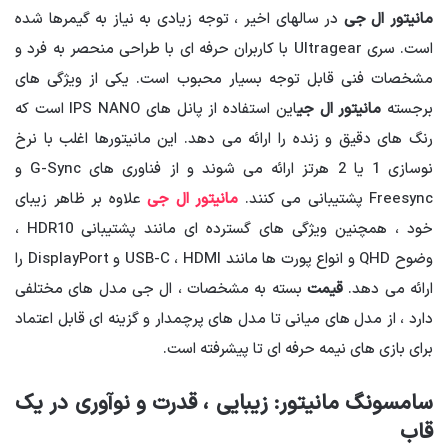
مانیتور ال جی
در سالهای اخیر ، توجه زیادی به نیاز به گیمرها شده
است. سری Ultragear با کاربران حرفه ای با طراحی منحصر به فرد و
مشخصات فنی قابل توجه بسیار محبوب است. یکی از ویژگی های
برجسته
مانیتور ال جی
این استفاده از پانل های IPS NANO است که
رنگ های دقیق و زنده را ارائه می دهد. این مانیتورها اغلب با نرخ
نوسازی 1 یا 2 هرتز ارائه می شوند و از فناوری های G-Sync و
Freesync پشتیبانی می کنند.
مانیتور ال جی
علاوه بر ظاهر زیبای
خود ، همچنین ویژگی های گسترده ای مانند پشتیبانی HDR10 ،
وضوح QHD و انواع پورت ها مانند USB-C ، HDMI و DisplayPort را
ارائه می دهد.
قیمت
بسته به مشخصات ، ال جی مدل های مختلفی
دارد ، از مدل های میانی تا مدل های پرچمدار و گزینه ای قابل اعتماد
برای بازی های نیمه حرفه ای تا پیشرفته است.
سامسونگ مانیتور: زیبایی ، قدرت و نوآوری در یک
قاب