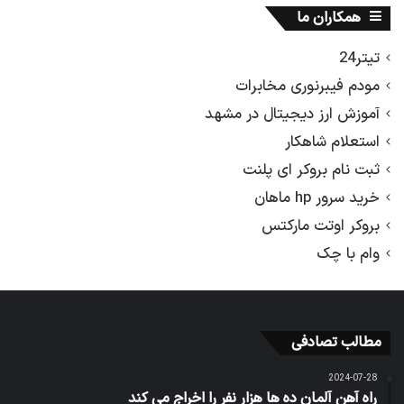
همکاران ما
تیتر24
مودم فیبرنوری مخابرات
آموزش ارز دیجیتال در مشهد
استعلام شاهکار
ثبت نام بروکر ای پلنت
خرید سرور hp ماهان
بروکر اوتت مارکتس
وام با چک
مطالب تصادفی
2024-07-28
راه آهن آلمان ده ها هزار نفر را اخراج می کند