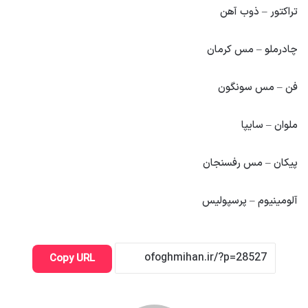
تراکتور – ذوب آهن
چادرملو – مس کرمان
فن – مس سونگون
ملوان – سایپا
پیکان – مس رفسنجان
آلومینیوم – پرسپولیس
Copy URL