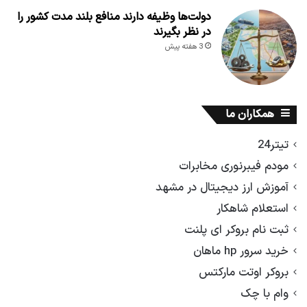
دولت‌ها وظیفه دارند منافع بلند مدت کشور را
در نظر بگیرند
3 هفته پیش
همکاران ما
تیتر24
مودم فیبرنوری مخابرات
آموزش ارز دیجیتال در مشهد
استعلام شاهکار
ثبت نام بروکر ای پلنت
خرید سرور hp ماهان
بروکر اوتت مارکتس
وام با چک