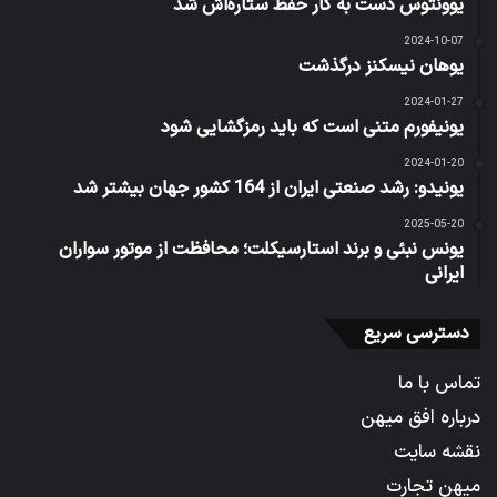
یوونتوس دست به کار حفظ ستاره‌اش شد
2024-10-07
یوهان نیسکنز درگذشت
2024-01-27
یونیفورم متنی است که باید رمزگشایی شود
2024-01-20
یونیدو: رشد صنعتی ایران از 164 کشور جهان بیشتر شد
2025-05-20
یونس نبئی و برند استارسیکلت؛ محافظت از موتور سواران
ایرانی
دسترسی سریع
تماس با ما
درباره افق میهن
نقشه سایت
میهن تجارت