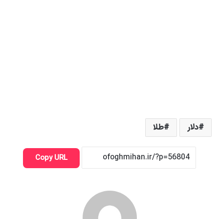
بازار ارز در هفته گذشته شد. پیشنهاد آنها به معامله گران این بود که
تا زمان مشخص شدن انصراف از انتخابات، در بازار ارز خرید و فروش
نکنند.
ارزهای اصلی سقوط کردند
لازم به ذکر است قیمت درهم امروز ۱۶ هزار و ۶۷۰ تومان و نسبت به
روز چهارشنبه ۱۰۰ تومان افزایش داشته است. قیمت تتر امروز 100
تومان کاهش یافت و روی 61 میلیون و 550 هزار تومان ایستاد.
لازم به ذکر است روز سه شنبه اسکناس دلار 46 هزار و 167 تومان و
حواله دلار نیز 43 هزار و 106 تومان فروخته شد و قیمت تغییر نکرد.
برای گزارش های بیشتر به صفحه طلا و ارز مراجعه کنید.