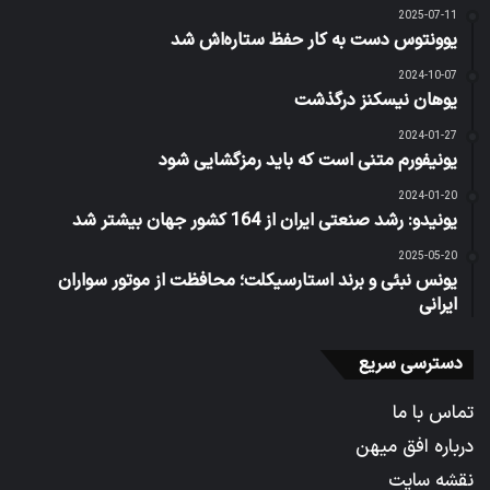
ثبت نام بروکر ای پلنت
خرید سرور hp ماهان
بروکر اوتت مارکتس
وام با چک
مطالب تصادفی
2025-09-25
یک چهره تازه در لباس «جیمز باند»
2024-01-02
حمله پهپادی به پایگاه «عین الاسد» مقر نیروهای آمریکایی
2025-06-02
قیمت طلا و سکه امروز دوشنبه ۱۲ خرداد ۱۴۰۴ / رشد قیمت طلا
با اهرم اونس جهانی
2024-12-04