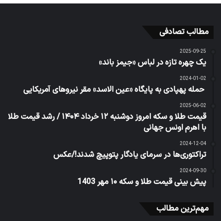
تمهیدات جدید برای جبران آثار اختلال
سامانه‌ها| بانک ملی ایران جرایم تأخیر
تسهیلات را بخشید
2 هفته پیش
کاهش شتاب تورم در تیرماه
2 هفته پیش
همکاران ما
تیتر24
مودم فیبرنوری مخابرات
آموزش ارز دیجیتال در مشهد
استعلام شاهکار