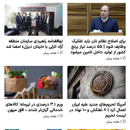
برای اصلاح نظام نان باید تفکیک
توافقنامه راهبردی سازمان منطقه
وظایف شود | ۵۵ درصد نیاز برنج
آزاد انزلی با «تیتان دیزل» امضا شد
کشور از تولید داخل تامین میشود
1 هفته پیش
1 هفته پیش
آمریکا تحریم‌های جدید علیه ایران
ورم ۳.۱ درصدی در تیرماه؛ کالاهای
اعمال کرد | ۸ نفتکش و ۱۰ نهاد در
خدماتی گران‌تر شدند :: افق میهن
لیست تحریم
1 هفته پیش
1 هفته پیش