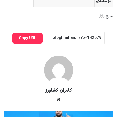
گوسفندی
منبع:بازار
Copy URL
کامران کشاورز
وبسایت