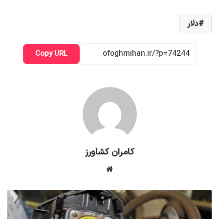
دلار
Copy URL
کامران کشاورز
وبسایت