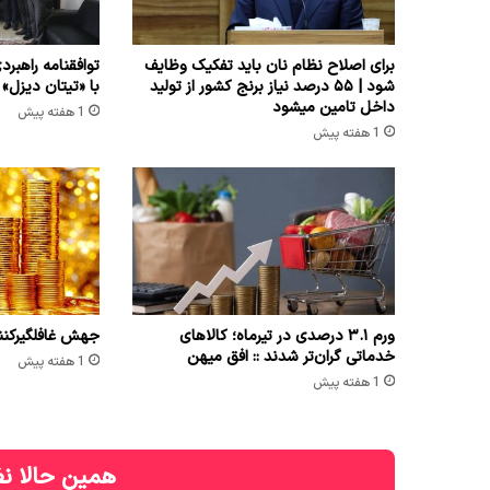
برای اصلاح نظام نان باید تفکیک وظایف
توافقنامه راهبرد
شود | ۵۵ درصد نیاز برنج کشور از تولید
با «تیتان دیزل»
داخل تامین میشود
1 هفته پیش
1 هفته پیش
ورم ۳.۱ درصدی در تیرماه؛ کالاهای
جهش غافلگیرکننده ق
خدماتی گران‌تر شدند :: افق میهن
1 هفته پیش
1 هفته پیش
همین حالا نظ