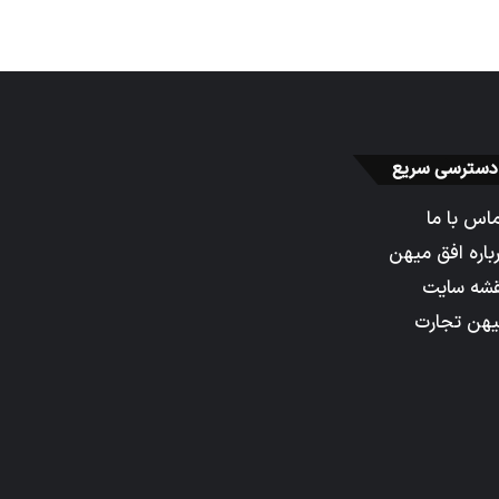
دسترسی سریع
اس با ما
باره افق میهن
شه سایت
هن تجارت