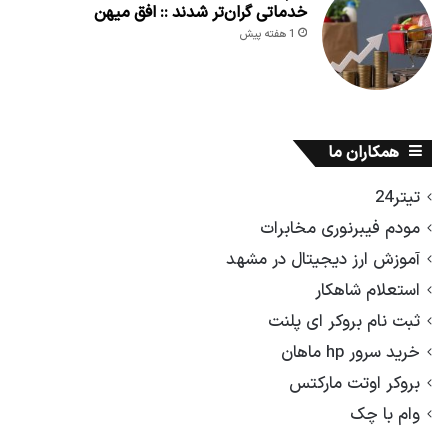
خدماتی گران‌تر شدند :: افق میهن
1 هفته پیش
همکاران ما
تیتر24
مودم فیبرنوری مخابرات
آموزش ارز دیجیتال در مشهد
استعلام شاهکار
ثبت نام بروکر ای پلنت
خرید سرور hp ماهان
بروکر اوتت مارکتس
وام با چک