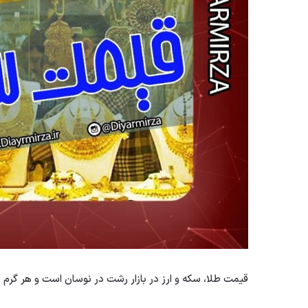
قیمت طلا، سکه و ارز در بازار رشت در نوسان است و هر گرم طلای 18 عیار با قیمت 4 میلیون و 504 هزار تومان معام