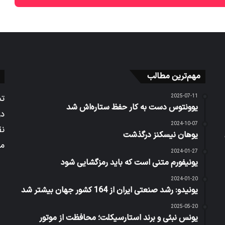
مهم‌ترین مطالب
2025-07-11
تم
یوونتوس دست به کار حفظ ستاره‌اش شد
در
2024-10-07
نق
یوهان نیسکنز درگذشت
می
2024-01-27
یونیفورم متنی است که باید رمزگشایی شود
2024-01-20
یونیدو: رشد صنعتی ایران از 164 کشور جهان بیشتر شد
2025-05-20
یونس نبئی و برند استارسیکلت؛ محافظت از موتور