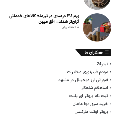
ورم ۳.۱ درصدی در تیرماه؛ کالاهای خدماتی
گران‌تر شدند :: افق میهن
1 هفته پیش
همکاران ما
تیتر24
مودم فیبرنوری مخابرات
آموزش ارز دیجیتال در مشهد
استعلام شاهکار
ثبت نام بروکر ای پلنت
خرید سرور hp ماهان
بروکر اوتت مارکتس