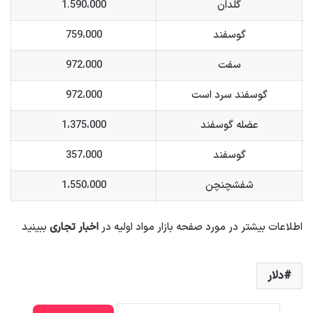
گلدان
1.590،000
گوسفند
759،000
سفت
972،000
گوسفند سرد است
972،000
عضله گوسفند
1،375،000
گوسفند
357،000
شفشچنچن
1،550،000
اطلاعات بیشتر در مورد صفحه بازار مواد اولیه در
اخبار تجاری
ببینید
دلار