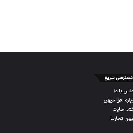
دسترسی سریع
اس با ما
باره افق میهن
شه سایت
هن تجارت