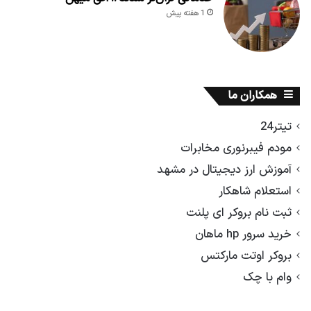
1 هفته پیش
همکاران ما
تیتر24
مودم فیبرنوری مخابرات
آموزش ارز دیجیتال در مشهد
استعلام شاهکار
ثبت نام بروکر ای پلنت
خرید سرور hp ماهان
بروکر اوتت مارکتس
وام با چک