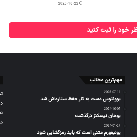
2025-10-22
ر خود را ثبت کنید
مهم‌ترین مطالب
2025-07-11
تم
یوونتوس دست به کار حفظ ستاره‌اش شد
در
2024-10-07
نق
یوهان نیسکنز درگذشت
می
2024-01-27
یونیفورم متنی است که باید رمزگشایی شود