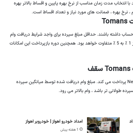
ا انتخاب مدت زمان مناسب از نرخ بهره پایین و اقساط بالاتر بهره
 نرخ بهره ، ضمانت های مورد نیاز و تعداد اقساط است.
حساب داشته باشند. حداقل مبلغ سپرده برای واجد شرایط دریافت وام
، پنج میلیون دلار است. نسبت تسهیلات به میانگین سپرده از 1 ٪ به 5 ٪ متفاوت خواهد بود. همچنین دوره بازپرداخت این امکانات
بانک سپه وام را از 1 تا 2 میلیون دلار در قالب برنامه پویا Negin پرداخت می کند. مبلغ وام دریافت شده توسط میانگین سپرده
 طولانی تر باشد ، وام بالاتر می رود.
نج‌شنبه 8 مرداد
امداد خودرو اهواز | خودروبر اهواز
1 هفته پیش