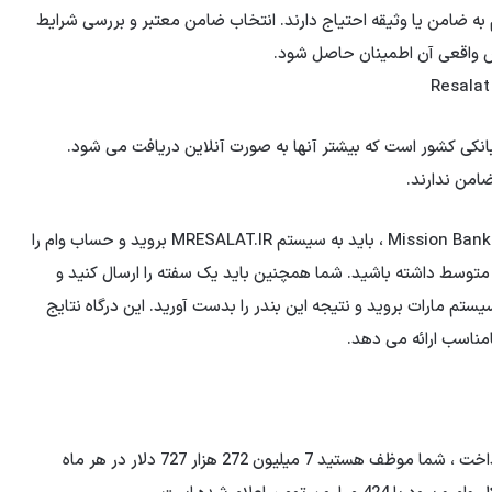
 به ضامن یا وثیقه احتیاج دارند. انتخاب ضامن معتبر و بررسی شرایط
زش واقعی آن اطمینان حاصل شود.
وام های شبکه بانکی کشور است که بیشتر آنها به صورت آنلاین دریافت می شود.
امن ندارند.
اگر می خواهید وام 400 میلیون Toman بدون بهره مندی از Mission Bank ، باید به سیستم MRESALAT.IR بروید و حساب وام را
توسط ​​داشته باشید. شما همچنین باید یک سفته را ارسال کنید و
یستم مارات بروید و نتیجه این بندر را بدست آورید. این درگاه نتایج
امناسب ارائه می دهد.
بسته به میزان وام ، کمیسیون دو درصدی و مدت زمان بازپرداخت ، شما موظف هستید 7 میلیون 272 هزار 727 دلار در هر ماه