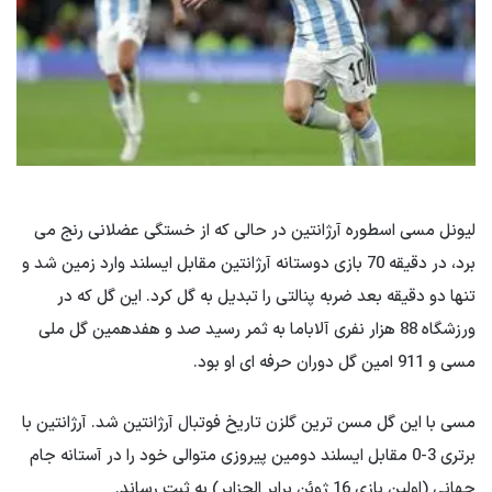
لیونل مسی اسطوره آرژانتین در حالی که از خستگی عضلانی رنج می
برد، در دقیقه 70 بازی دوستانه آرژانتین مقابل ایسلند وارد زمین شد و
تنها دو دقیقه بعد ضربه پنالتی را تبدیل به گل کرد. این گل که در
ورزشگاه 88 هزار نفری آلاباما به ثمر رسید صد و هفدهمین گل ملی
مسی و 911 امین گل دوران حرفه ای او بود.
مسی با این گل مسن ترین گلزن تاریخ فوتبال آرژانتین شد. آرژانتین با
برتری 3-0 مقابل ایسلند دومین پیروزی متوالی خود را در آستانه جام
جهانی (اولین بازی 16 ژوئن برابر الجزایر) به ثبت رساند.