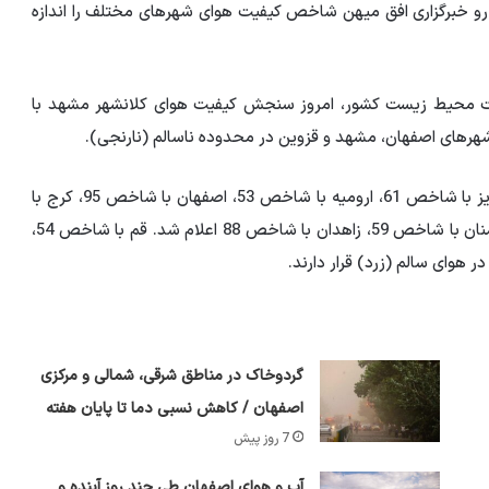
 رو خبرگزاری افق میهن شاخص کیفیت هوای شهرهای مختلف را اندازه
ظت محیط زیست کشور، امروز سنجش کیفیت هوای کلانشهر مشهد با
در این راستا سنجش کیفیت هوای امروز در کلانشهرهای تبریز با شاخص 61، ارومیه با شاخص 53، اصفهان با شاخص 95، کرج با
شاخص 64، بجنورد با شاخص 91، زنجان با شاخص 53، سمنان با شاخص 59، زاهدان با شاخص 88 اعلام شد. قم با شاخص 54،
گردوخاک در مناطق شرقی، شمالی و مرکزی
اصفهان / کاهش نسبی دما تا پایان هفته
7 روز پیش
آب و هوای اصفهان طی چند روز آینده و