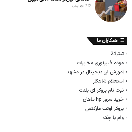
7 روز پیش
همکاران ما
تیتر24
مودم فیبرنوری مخابرات
آموزش ارز دیجیتال در مشهد
استعلام شاهکار
ثبت نام بروکر ای پلنت
خرید سرور hp ماهان
بروکر اوتت مارکتس
وام با چک