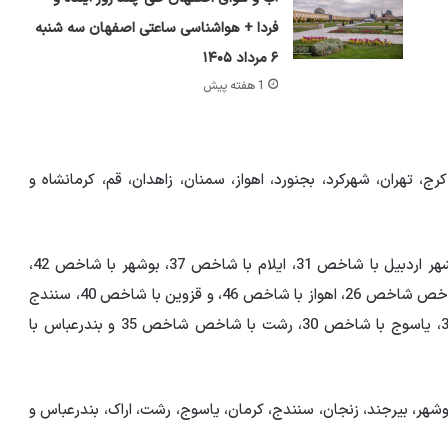
فردا + هواشناسی ساعتی اصفهان سه شنبه
۶ مرداد ۱۴۰۵
1 هفته پیش
ج، تهران، شهرکرد، بجنورد، اهواز، سمنان، زاهدان، قم، کرمانشاه و
شایان ذکر است امروز دستگاه سنجش کیفیت هوا در کلانشهر اردبیل با شاخص 31، ایلام با شاخص 37، بوشهر با شاخص 42،
تهران با شاخص 44، شهرکرد با شاخص 44، بیرجند دارای شاخص شاخص 26، اهواز با شاخص 46، و قزوین با شاخص 40، سنندج
با شاخص 23، کرمان با شاخص 31، کرمانشاه با شاخص 38، یاسوج با شاخص 30، رشت با شاخص شاخص 35 و بندرعباس با
بوشهر، بیرجند، زنجان، سنندج، کرمان، یاسوج، رشت، اراک، بندرعباس و