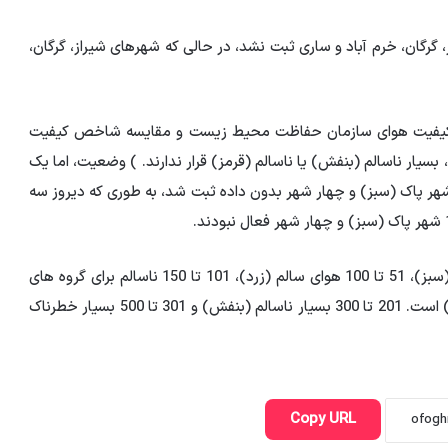
گرگان، خرم آباد و ساری ثبت نشد، در حالی که شهرهای شیراز، گرگان،
رل کیفیت هوای سازمان حفاظت محیط زیست و مقایسه شاخص کیفیت
یار ناسالم (بنفش) یا ناسالم (قرمز) قرار ندارند. ) وضعیت، اما یک
 ناسالم (نارنجی)، تعداد 12 شهر سالم (زرد)، تعداد 14 شهر پاک (سبز) و چهار شهر بدون داده ثبت شد، به طوری که دیروز سه
بر اساس داده ها، شاخص کیفیت هوا از 0 تا 50 هوای پاک (سبز)، 51 تا 100 هوای سالم (زرد)، 101 تا 150 ناسالم برای گروه های
حساس (نارنجی)، 151 تا 200 ناسالم برای عموم مردم (قرمز) است. 201 تا 300 بسیار ناسالم (بنفش) و 301 تا 500 بسیار خطرناک
Copy URL