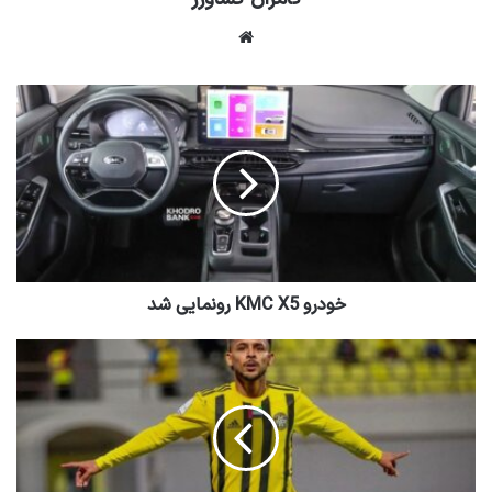
وبسایت
خودرو KMC X5 رونمایی شد