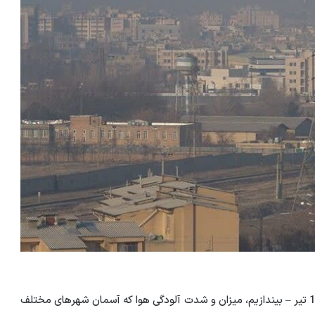
به گزارش خبرگزاری افق میهن، اگر نگاهی به امروز – یکشنبه 10 تیر – بیندازیم، میزان و شدت آلودگی هوا که آسمان شهرهای مختلف