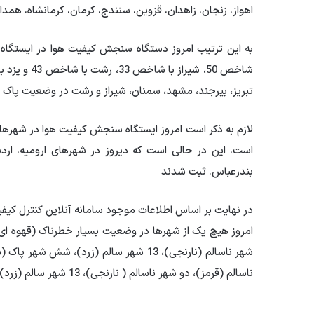
اهواز، زنجان، زاهدان، قزوین، سنندج، کرمان، کرمانشاه، همد
تبریز، بیرجند، مشهد، سمنان، شیراز و رشت در وضعیت پاک (
لازم به ذکر است امروز ایستگاه سنجش کیفیت هوا در شهرهای 
است، این در حالی است که دیروز در شهرهای ارومیه، اردبی
بندرعباس. ثبت شدند
در نهایت بر اساس اطلاعات موجود سامانه آنلاین کنترل 
امروز هیچ یک از شهرها در وضعیت بسیار خطرناک (قهوه ای) 
شهر ناسالم (نارنجی)، 13 شهر سالم (زرد)
ناسالم (قرمز)، دو شهر ناسالم ( نارنجی)، 13 شهر سالم (زرد)، شش شهر پاک (سبز) و هشت شهر بدون اطلاعات ثبت شده.