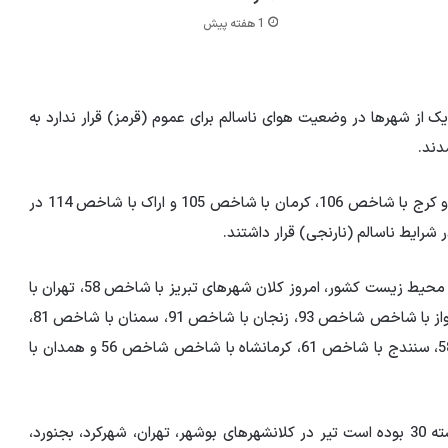
1 هفته پیش
از شهرها در وضعیت هوای ناسالم برای عموم (قرمز) قرار ندارد به
دند.
گفتنی است سنجش کیفیت هوای امروز در ایستگاه های مترو کرج با شاخص 106، کرمان با شاخص 105 و اراک با شاخص 114 در
ر شرایط ناسالم (نارنجی) قرار داشتند.
به گزارش سامانه آنلاین کنترل کیفیت هوای سازمان حفاظت محیط زیست کشور، امروز کلان شهرهای تبریز با شاخص 58، تهران با
شاخص 79، شهرکرد با شاخص 67، مشهد با شاخص 54، اهواز با شاخص شاخص 93، زنجان با شاخص 91، سمنان با شاخص 81،
زاهدان با شاخص 94، قزوین با شاخص 53، قم با شاخص 58، سنندج با شاخص 61، کرمانشاه با شاخص شاخص 56 و همدان با
لازم به یادآوری است که اندازه گیری کیفیت هوا در روز گذشته 30 بوده است تیر در کلانشهرهای بوشهر، تهران، شهرکرد، بجنورد،