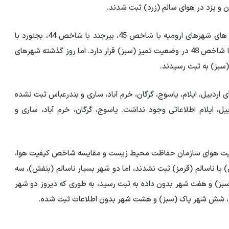
ان و یزد در هوای سالم (زرد) ثبت شدند.
به این ترتیب امروز دستگاه سنجش کیفیت هوا در ایستگاه های شهرهای ارومیه با شاخص 45، بیرجند با شاخص 44، بجنورد با
شاخص 50، شیراز با شاخص 33، رشت با شاخص 43 و یزد با شاخص 48 در وضعیت تمیز (سبز) قرار دارد. اما روز گذشته شهرهای
سبز) به ثبت رسیدند.
اردبیل، ایلام، یاسوج، گرگان، خرم آباد، ساری و بندرعباس ثبت نشده
ل، ایلام اطلاعاتی وجود نداشت. یاسوج، گرگان، خرم آباد، ساری و
کیفیت هوای سازمان حفاظت محیط زیست و مقایسه شاخص کیفیت هوا،
یا ناسالم (قرمز) ثبت نشدند، اما دو شهر بسیار ناسالم (بنفش)، سه
، شش شهر پاک (سبز) و هفت شهر بدون داده به ثبت رسید، به طوری که دیروز دو شهر