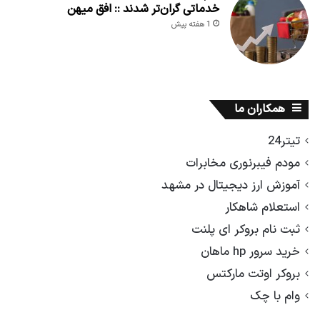
خدماتی گران‌تر شدند :: افق میهن
1 هفته پیش
همکاران ما
تیتر24
مودم فیبرنوری مخابرات
آموزش ارز دیجیتال در مشهد
استعلام شاهکار
ثبت نام بروکر ای پلنت
خرید سرور hp ماهان
بروکر اوتت مارکتس
وام با چک