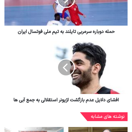
حمله دوباره سرمربی تایلند به تیم ملی فوتسال ایران
افشای دلایل عدم بازگشت لژیونر استقلالی به جمع آبی ها
نوشته های مشابه