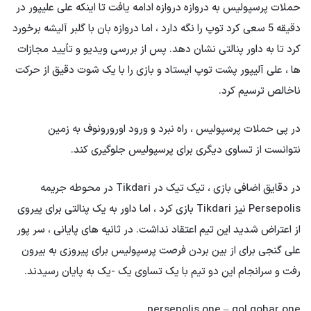
حملات پرسپولیس به دروازه دروازه ادامه یافت تا اینکه علی علیپور در
دقیقه 5 سعی کرد توپ را نگه دارد ، اما دروازه بان با گلبر آلیشه برخورد
کرد تا به داور پنالتی نشان دهد. پس از بررسی ویدیو و تأیید مجازات
ها ، علی آلیپور پشت توپ ایستاد و بازی را با یک شوت دقیق از حرکت
ناخالص ترسیم کرد.
در پی حملات پرسپولیس ، راه نبرد و ورود اورورونوف به زمین
نتوانست از تساوی دیگری برای پرسپولیس جلوگیری کند.
در دقایق اضافی بازی ، تیک تیک در Tikdari در محوطه جریمه
Persepolis نیز Tikdari بازی کرد ، اما داور به یک پنالتی برای پیروی
از اعتراض شدید این تیم اعتقاد نداشت. در ثانیه های پایانی ، سر پور
علی گنجی برای از بین بردن فرصت پرسپولیس برای پیروزی به بیرون
رفت و سرانجام این دو تیم با یک تساوی یک -یک به پایان رسیدند.
persepolis one – gol gohar one