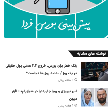
نوشته های مشابه
زنگ خطر برای بورس، خروج ۲.۲ همتی پول حقیقی
در یک روز / مقصد پول‌ها کجاست؟
1 هفته پیش
امیر نوروزی و رویا جاویدنیا در «دیازپام» :: افق
میهن
1 هفته پیش