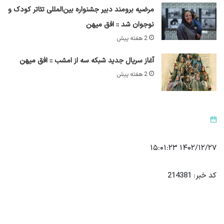
مرضیه برومند دبیر جشنواره بین‌المللی تئاتر کودک و
نوجوان شد :: افق میهن
2 هفته پیش
آغاز سریال جدید شبکه سه از امشب :: افق میهن
2 هفته پیش
۱۴۰۲/۱۲/۲۷ ۱۵:۰۱:۲۳
کد خبر: 214381