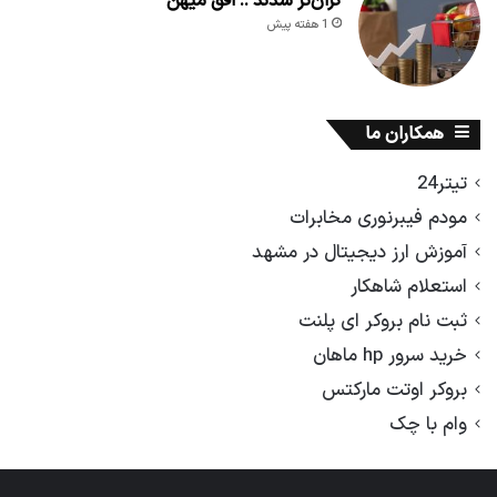
گران‌تر شدند :: افق میهن
1 هفته پیش
همکاران ما
تیتر24
مودم فیبرنوری مخابرات
آموزش ارز دیجیتال در مشهد
استعلام شاهکار
ثبت نام بروکر ای پلنت
خرید سرور hp ماهان
بروکر اوتت مارکتس
وام با چک