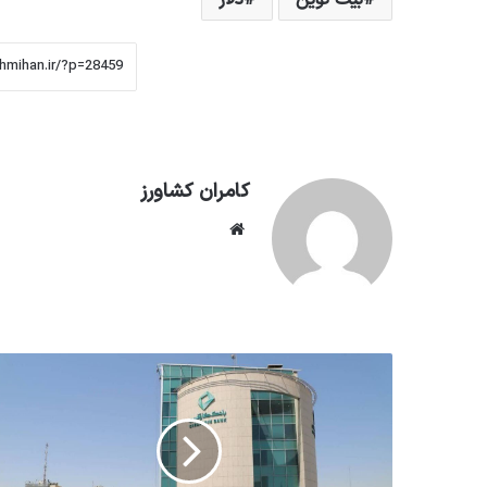
بیت کوین
دلار
کامران کشاورز
وبسایت