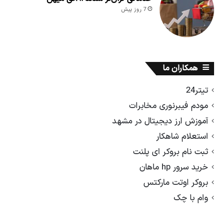
7 روز پیش
همکاران ما
تیتر24
مودم فیبرنوری مخابرات
آموزش ارز دیجیتال در مشهد
استعلام شاهکار
ثبت نام بروکر ای پلنت
خرید سرور hp ماهان
بروکر اوتت مارکتس
وام با چک