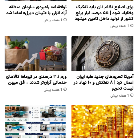
برای اصلاح نظام نان باید تفکیک
توافقنامه راهبردی سازمان منطقه
وظایف شود | ۵۵ درصد نیاز برنج
آزاد انزلی با «تیتان دیزل» امضا شد
کشور از تولید داخل تامین میشود
1 هفته پیش
1 هفته پیش
آمریکا تحریم‌های جدید علیه ایران
ورم ۳.۱ درصدی در تیرماه؛ کالاهای
اعمال کرد | ۸ نفتکش و ۱۰ نهاد در
خدماتی گران‌تر شدند :: افق میهن
لیست تحریم
1 هفته پیش
1 هفته پیش