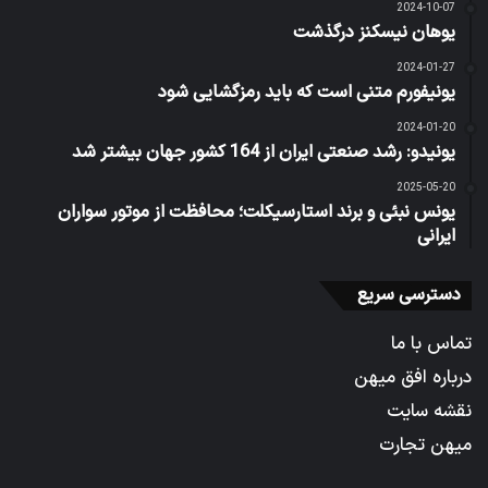
2024-10-07
یوهان نیسکنز درگذشت
2024-01-27
یونیفورم متنی است که باید رمزگشایی شود
2024-01-20
یونیدو: رشد صنعتی ایران از 164 کشور جهان بیشتر شد
2025-05-20
یونس نبئی و برند استارسیکلت؛ محافظت از موتور سواران
ایرانی
دسترسی سریع
تماس با ما
درباره افق میهن
نقشه سایت
میهن تجارت