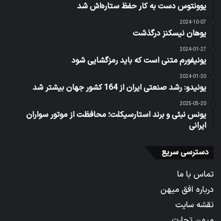
یوونتوس دست به کار حفظ ستاره‌اش شد
2024-10-07
یوهان نیسکنز درگذشت
2024-01-27
یونیفورم متنی است که باید رمزگشایی شود
2024-01-20
یونیدو: رشد صنعتی ایران از 164 کشور جهان بیشتر شد
2025-05-20
یونس نبئی و برند استارسیکلت؛ محافظت از موتور سواران
ایرانی
دسترسی سریع
تماس با ما
درباره افق میهن
نقشه سایت
میهن تجارت