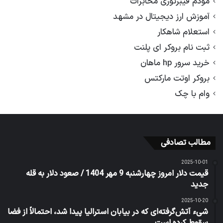
مودم فیبرنوری مخابرات
آموزش ارز دیجیتال در مشهد
استعلام شاهکار
ثبت نام بروکر ای پلنت
خرید سرور hp ماهان
بروکر اوتت مارکتس
وام با چک
مطالب تصادفی
2025-10-01
قیمت دلار امروز چهارشنبه 9 مهر 1404 / صعود دلار به قله
جدید
2025-10-20
شیء آتش‌گرفته‌ای که در بیابان استرالیا پیدا شد، احتمالاً از فضا
سقوط کرده است