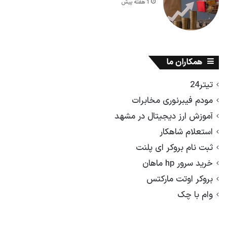
1 هفته پیش
همکاران ما
تیتر24
مودم فیبرنوری مخابرات
آموزش ارز دیجیتال در مشهد
استعلام شاهکار
ثبت نام بروکر ای پلنت
خرید سرور hp ماهان
بروکر اوتت مارکتس
وام با چک