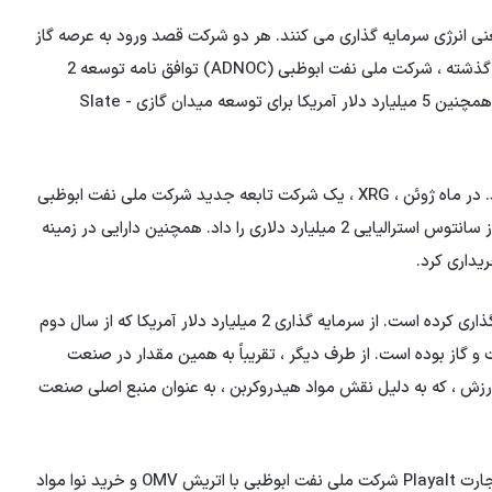
یعنی انرژی سرمایه گذاری می کنند. هر دو شرکت قصد ورود به عرصه گاز
طبیعی را دارند. روشی که سایر غول های نفتی گرفته اند. ماه گذشته ، شرکت ملی نفت ابوظبی (ADNOC) توافق نامه توسعه 2
میلیارد دلار آمریکا ، توسعه گاز غنی را به پایان رساند. آرامکو همچنین 5 میلیارد دلار آمریکا برای توسعه میدان گازی Slate -
سرمایه گذاری های خارجی نیز این تلاش ها را تکمیل می کند. در ماه ژوئن ، XRG ، یک شرکت تابعه جدید شرکت ملی نفت ابوظبی
برای سرمایه گذاری های خارجی ، پیشنهاد خرید یک شرکت گاز سانتوس استرالیایی 2 میلیارد دلاری را داد. همچنین دارایی در زمینه
آرامکو همچنین در سه پروژه گاز مایع ایالات متحده سرمایه گذاری کرده است. از سرمایه گذاری 2 میلیارد دلار آمریکا که از سال دوم
یکا در منطقه نفت و گاز بوده است. از طرف دیگر ، تقریباً به همین مقدار در صنعت
زش ، که به دلیل نقش مواد هیدروکربن ، به عنوان منبع اصلی صنعت
در مارس سال گذشته ، XRG توافق نامه ای در مورد ترکیب تجارت Playalt شرکت ملی نفت ابوظبی با اتریش OMV و خرید نوا مواد