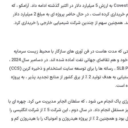
شیمیایی کانادا امضا کرد. این اقدام به خرید شرکت آلمانی Covestro به ارزش 5 میلیارد دلار در اکتبر گذشته ادامه داد. آرامکو ، که
5 ٪ از شرکت ملی پتروشیمی سعودی (SABIC) را در سال دوم خریداری کرده است ، در حال حاضر پروژه ای به مبلغ 2 میلیارد دلار
دهد. همچنین سهم از چندین شرکت شیمیایی خارجی را خریداری کرد.
تی که مدت هاست در فن آوری های سازگار با محیط زیست سرمایه
گذاری کرده اند ، اکنون هم برای اهداف آب و هوایی کشورهای خود و هم تقاضای جهانی نفت آماده شده اند. در دسامبر سال 2024 ،
آرامکو با همکاری شرکت صنعتی و شرکت خدمات SLB Petroleum ، رسانه ها را برای توسعه سایت استخدام و ذخیره کربن (CCS)
در عربستان سعودی ساخت. این کشور همچنین به منظور دستیابی به هدف تولید 2 ٪ از برق کشور از منابع تجدید پذیر ، به پروژه
رژی پاک انجام می شود ، که سلطان الجابر مدیریت می کرد. چهره ای با
حدود یک چهارم از سهام Masdar نیز سرمایه گذاری های سبز مستقل انجام داد. در سال دوم ، این شرکت 5 ٪ از شرکت انگلیسی را
خریداری کرد که در CCS “فرآیند استخدام و ذخیره کربن” فعال بود و همچنین 2 ٪ از پروژه هیدروژن و آمونیاک را با هیدروژن کم و