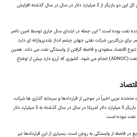
کردند. براساس داده های شرکت تجزیه و تحلیل گفتگو ، ارزش کل این دو بازیگر از 2 میلیارد دلار در سال در سال گذشته افزایش
تولید کننده نفت بوده است.” این جمله در ابتدای سال جاری توسط امین ناصر
رای بزرگترین شرکت نفتی جهان چشم انداز بلندپروازانه ای دارد.
ه تنوع اقتصاد سعودی و فاصله گرفتن از وابستگی نفت می داند. همین
آرزوها همچنین توسط سلطان الجبر ، مدیرعامل شرکت ملی نفت (ADNOC) انجام می شود. کشوری که آرزو دارد بیش از اوضاع
قتصاد
متحده عربی اخیراً در موجی از قراردادها و سرمایه گذاری ها شرکت
کردند. طبق اعلام شرکت تجزیه و تحلیل گفتگو ، ارزش کل دو بازیگر 5 میلیارد دلار آمریکا در سال در سال گذشته به 5 میلیارد دلار
 نفت نبوده است.
در فاصله از وابستگی به روغن است. بسیاری از این قراردادها نیز