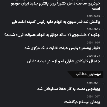
خودروی ساخت داخل کشور/ ری‌را پلتفرم جدید ایران خودرو
است
2025-04-23
واکنش تند فدراسیون به اتهام علیه رئیس کمیته انضباطی
2024-09-23
چگونه ۲ دانشجوی ۲۱ ساله موفق به انجام «سرقت قرن» شدند؟
2024-11-05
«کوثر یوسفی» رئیس هیئت نظارت بانک مرکزی شد
2026-06-29
جنجال کاریکاتور شارلی ابدو از مادرِ دیدیه دشان
مهم‌ترین مطالب
2025-07-11
یوونتوس دست به کار حفظ ستاره‌اش شد
2024-10-07
یوهان نیسکنز درگذشت