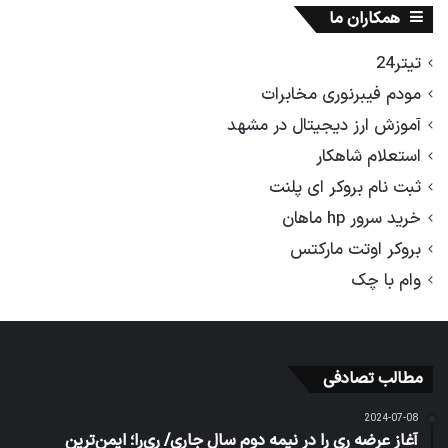
همکاران ما
تیتر24
مودم فیبرنوری مخابرات
آموزش ارز دیجیتال در مشهد
استعلام شاهکار
ثبت نام بروکر ای پلنت
خرید سرور hp ماهان
بروکر اوتت مارکتس
وام با چک
مطالب تصادفی
2024-07-08
آغاز عرضه ری را در نیمه دوم سال جاری/ ری‌را؛ ایمن‌ترین