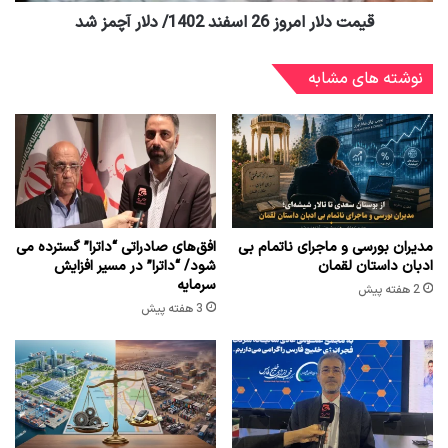
قیمت دلار امروز 26 اسفند 1402/ دلار آچمز شد
نوشته های مشابه
مدیران بورسی و ماجرای ناتمام بی
افق‌های صادراتی “داترا” گسترده می
ادبان داستان لقمان
شود/ “داترا” در مسیر افزایش
سرمایه
2 هفته پیش
3 هفته پیش