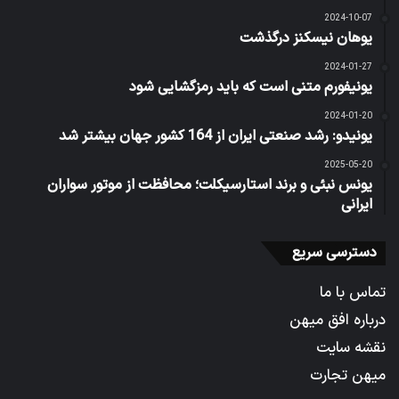
2024-10-07
یوهان نیسکنز درگذشت
2024-01-27
یونیفورم متنی است که باید رمزگشایی شود
2024-01-20
یونیدو: رشد صنعتی ایران از 164 کشور جهان بیشتر شد
2025-05-20
یونس نبئی و برند استارسیکلت؛ محافظت از موتور سواران
ایرانی
دسترسی سریع
تماس با ما
درباره افق میهن
نقشه سایت
میهن تجارت