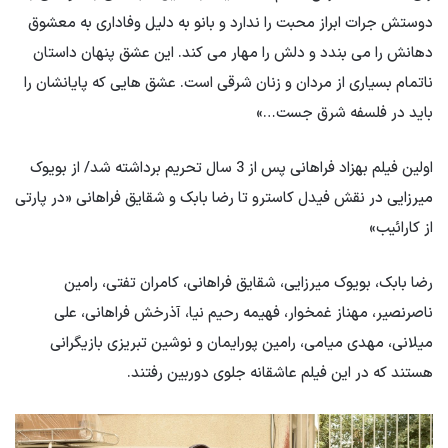
دوستش جرات ابراز محبت را ندارد و بانو به دلیل وفاداری به معشوق
دهانش را می بندد و دلش را مهار می کند. این عشق پنهان داستان
ناتمام بسیاری از مردان و زنان شرقی است. عشق هایی که پایانشان را
باید در فلسفه شرق جست…»
اولین فیلم بهزاد فراهانی پس از 3 سال تحریم برداشته شد/ از بویوک
میرزایی در نقش فیدل کاسترو تا رضا بابک و شقایق فراهانی «در پارتی
از کارائیب»
رضا بابک، بویوک میرزایی، شقایق فراهانی، کامران تفتی، رامین
ناصرنصیر، مهناز غمخوار، فهیمه رحیم نیا، آذرخش فراهانی، علی
میلانی، مهدی میامی، رامین پورایمان و نوشین تبریزی بازیگرانی
هستند که در این فیلم عاشقانه جلوی دوربین رفتند.