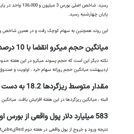
پایان چهارشنبه رسید.
این روند همچنین به سهام کوچک رفت و در همین شاخص وزن 5.13 درصد به 944،000 واحد در این هفته افزایش
میانگین حجم میکرو انقضا با 10 درصد کاهش یافته است
اردیبهشت میانگین حجم روزانه سهام خرد ، اولویت و صندوق های سهام به 51.3 میلی
مقدار متوسط ​​ریزگردها 18.2 به دست آمد
البته ، میانگین ریزگردها در این هفته افزایش یافت. میانگین هفتگی این شاخص 18194 
583 میلیارد دلار پول واقعی از بورس اوراق بهادار