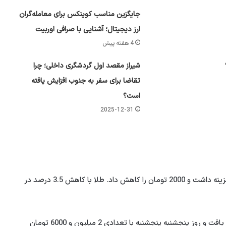
جایگزین مناسب کوینکس برای معامله‌گران
ارز دیجیتال؛ آشنایی با صرافی اوربیت
4 هفته پیش
شیراز مقصد اول گردشگری داخلی؛ چرا
تقاضا برای سفر به جنوب افزایش یافته
است؟
2025-12-31
پنجشنبه اردیبهشت هر گرم طلا 2 میلیون و 6000 تومانیان هزینه داشت و 2000 تومان را کاهش داد. طلا با کاهش 3.5 درصد در
در هفته گذشته ، هر سکه طلای 2CT با 6000 توماس کاهش یافت و روز پنجشنبه پنجشنبه با تعدادی 2 میلیون و 6000 تومان