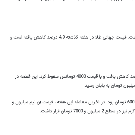
شایان ذکر است اردیبهشت Gold Gold افت قیمت 4 دلار داشت. قیمت جهانی طلا در هفته گذشته 4.9 درصد کاهش یافته است و
قیمت سکه امامی در هفته دوم اردیبهشت این میزان 4.9 درصد کاهش یافت و با قیمت 4000 تومانس سقوط کرد. این قطعه در
روز پنجشنبه ، قیمت سکه بهاری آزادی در سطح 2 میلیون و 6000 تومان بود. در آخرین معامله این هفته ، قیمت آن نیم میلیون و