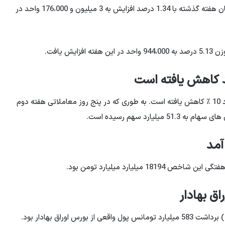
رسید. شاخص اصلی بورس 3 میلیون و 136،000 واحد در پایان هفته گذشته با 1.34 درصد افزایش به 3 میلیون و 176،000 واحد در
 یافت.
نکته دیگر این است که حجم پسوند میکرو در این هفته حدود 10 ٪ کاهش یافته است. به طوری که در پنج روز معاملاتی هفته دوم
ارد سهم رسیده است.
میلیارد میلیارد تومن بود.
نتیجه ورود و خروج از پول واقعی در هفته دوم Redیbeشt) برداشت 583 میلیارد تومانس پول واقعی از بورس اوراق بهادار بود.