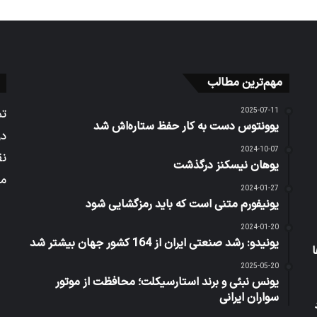
مهم‌ترین مطالب
2025-07-11
تم
یوونتوس دست به کار حفظ ستاره‌اش شد
در
2024-10-07
نق
یوهان نیسکنز درگذشت
می
2024-01-27
یونیفورم متنی است که باید رمزگشایی شود
2024-01-20
یونیدو: رشد صنعتی ایران از 164 کشور جهان بیشتر شد
2025-05-20
یونس نبئی و برند استارسیکلت؛ محافظت از موتور
سواران ایرانی