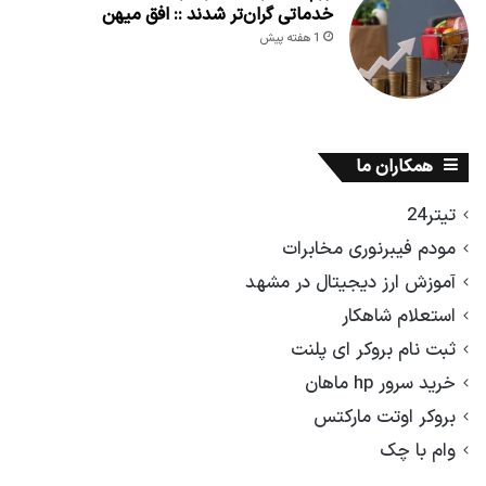
خدماتی گران‌تر شدند :: افق میهن
1 هفته پیش
همکاران ما
تیتر24
مودم فیبرنوری مخابرات
آموزش ارز دیجیتال در مشهد
استعلام شاهکار
ثبت نام بروکر ای پلنت
خرید سرور hp ماهان
بروکر اوتت مارکتس
وام با چک