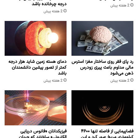
درجه چرخانده باشد
2 هفته پیش
2 هفته پیش
رد پای فقر روی ساختار مغز؛ استرس
دمای هسته زمین شاید هزار درجه
مالی مداوم باعث پیری زودرس
کمتر از تصور پیشین دانشمندان
ذهن می‌شود
باشد
2 هفته پیش
2 هفته پیش
فضاپیمایی از فاصله تنها ۴۶۰۰
فیزیکدانان «فانوس دریایی
کیلومتری مریخ عبور کرد و این
الکترونی» ساختند که جریان