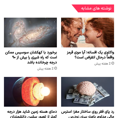
نوشته های مشابه
واکاوی یک افسانه؛ آیا موی قرمز
برخورد با کهکشان سوسیس ممکن
واقعاً درحال انقراض است؟
است که راه شیری را بیش از ۹۰
درجه چرخانده باشد
2 هفته پیش
2 هفته پیش
رد پای فقر روی ساختار مغز؛ استرس
دمای هسته زمین شاید هزار درجه
مالی مداوم باعث پیری زودرس
کمتر از تصور پیشین دانشمندان