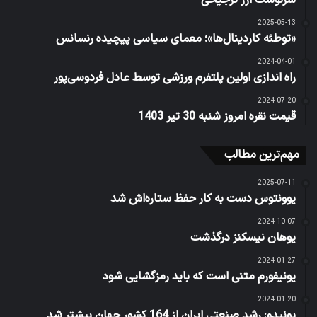
سرنوشت ارز ترجیحی
2025-05-13
«توطئه کاردینال‌ها»؛ معمای سیاسی پیچیده رنسانس
2024-04-01
راه اندازی اولین پلتفرم ورزشی توسط عادل فردو‌سی‌پور
2024-07-20
قیمت نقره امروز شنبه 30 تیر 1403
مهم‌ترین مطالب
2025-07-11
یوونتوس دست به کار حفظ ستاره‌اش شد
2024-10-07
یوهان نیسکنز درگذشت
2024-01-27
یونیفورم متنی است که باید رمزگشایی شود
2024-01-20
یونیدو: رشد صنعتی ایران از 164 کشور جهان بیشتر شد