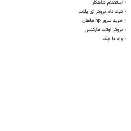
استعلام شاهکار
ثبت نام بروکر ای پلنت
خرید سرور hp ماهان
بروکر اوتت مارکتس
وام با چک