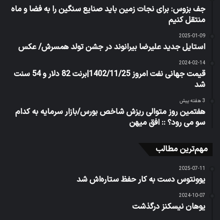
جف بزوس: برای نجات زمین باید صنایع سنگین را به فضا و ماه
منتقل کنیم
2025-01-09
استایل جدید علیرضا بیرانوند در جشن تولد همسرش/ عکس
2024-02-14
قیمت جهانی نفت امروز 1402/11/25|برنت 82 دلار و 54 سنت
شد
3 هفته پیش
هفتمین روز متوالی ریزش شاخص بورس/بازار سرمایه به کدام
سو می رود؟ :: افق میهن
مهم‌ترین مطالب
2025-07-11
یوونتوس دست به کار حفظ ستاره‌اش شد
2024-10-07
یوهان نیسکنز درگذشت