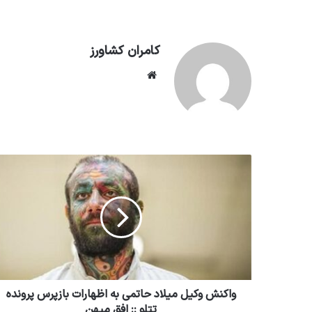
کامران کشاورز
وبسایت
واکنش وکیل میلاد حاتمی به اظهارات بازپرس پرونده
تتلو :: افق میهن