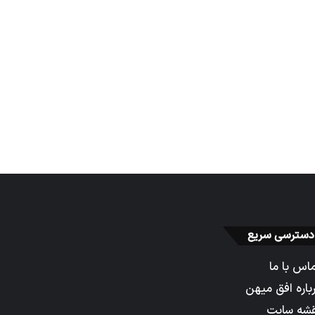
دسترسی سریع
اس با ما
باره افق میهن
شه سایت