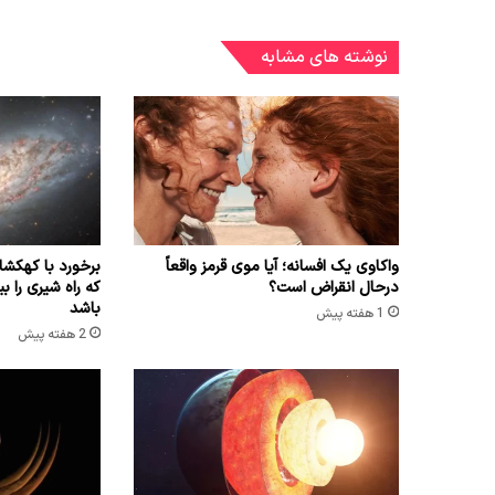
نوشته های مشابه
واکاوی یک افسانه؛ آیا موی قرمز واقعاً
برخورد با کهک
درحال انقراض است؟
باشد
1 هفته پیش
2 هفته پیش