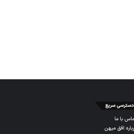
دسترسی سریع
اس با ما
باره افق میهن