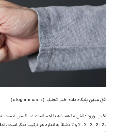
افق میهن پایگاه داده اخبار تحلیلی (ofoghmihan.ir):
، 2 ، 2 ، 2 ، 2 ، 2 و 2 دقیقاً به اندازه هر ترکی