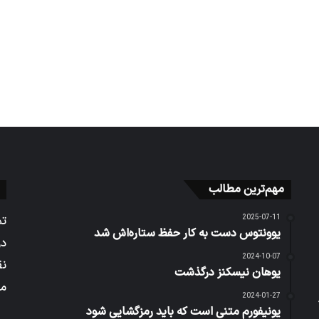
مهم‌ترین مطالب
2025-07-11
تم
یوونتوس دست به کار حفظ ستاره‌اش شد
در
2024-10-07
نق
یوهان نیسکنز درگذشت
می
2024-01-27
یونیفورم متنی است که باید رمزگشایی شود