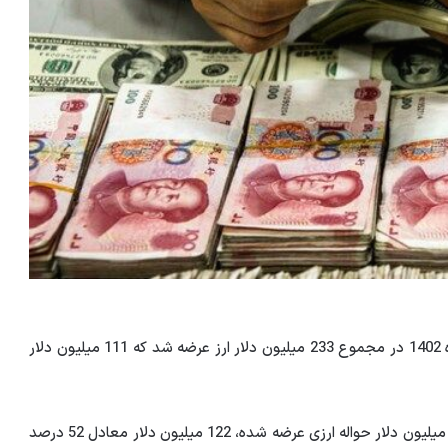
طبق گزارشات بازار امروز یکشنبه سیزدهم است اسفند در ماه 1402 در مجموع 233 میلیون دلار ارز عرضه شد که 111 میلیون دلار
به این ترتیب در معاملات امروز سامانه نیما، از مجموع 233 میلیون دلار حواله ارزی عرضه شده، 122 میلیون دلار معادل 52 درصد