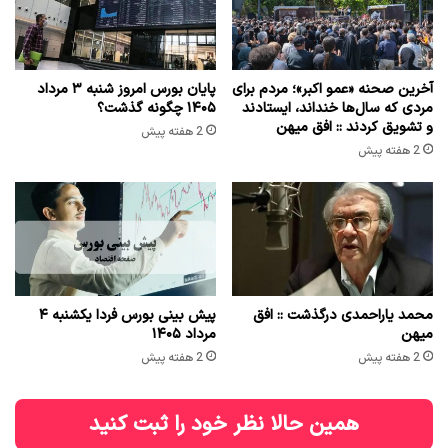
آخرین صحنه «عمو اکبر»؛ مردم برای
پایان بورس امروز شنبه ۳ مرداد
مردی که سال‌ها خنداند، ایستادند
۱۴۰۵ چگونه گذشت؟
و تشویق کردند :: افق میهن
2 هفته پیش
2 هفته پیش
محمد یاراحمدی درگذشت :: افق
پیش بینی بورس فردا یکشنبه ۴
میهن
مرداد ۱۴۰۵
2 هفته پیش
2 هفته پیش
همین حالا نظر خود را ثبت کنید