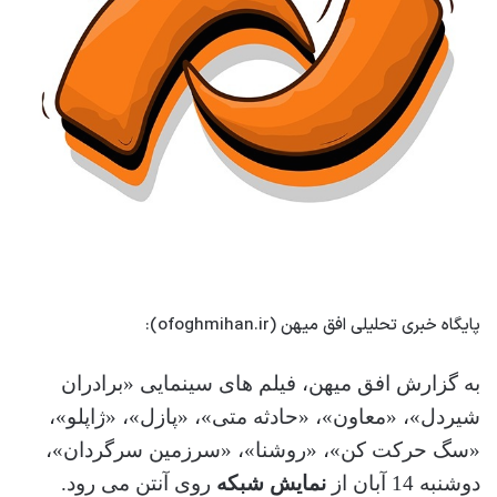
پایگاه خبری تحلیلی افق میهن (ofoghmihan.ir):
به گزارش افق میهن، فیلم های سینمایی «برادران
شیردل»، «معاون»، «حادثه متی»، «پازل»، «ژاپلو»،
«سگ حرکت کن»، «روشنا»، «سرزمین سرگردان»،
دوشنبه 14 آبان از
نمایش شبکه
روی آنتن می رود.