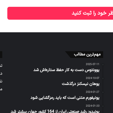
ر خود را ثبت کنید
مهم‌ترین مطالب
2025-07-11
تم
یوونتوس دست به کار حفظ ستاره‌اش شد
در
2024-10-07
نق
یوهان نیسکنز درگذشت
می
2024-01-27
یونیفورم متنی است که باید رمزگشایی شود
2024-01-20
یونیدو: رشد صنعتی ایران از 164 کشور جهان بیشتر شد