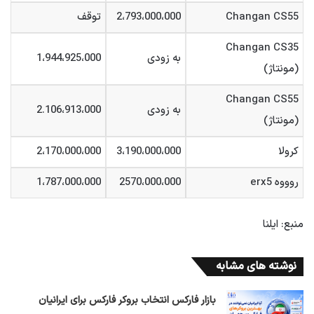
Changan CS55
2،793،000،000
توقف
Changan CS35
به زودی
1،944،925،000
(مونتاژ)
Changan CS55
به زودی
2.106،913،000
(مونتاژ)
کرولا
3،190،000،000
2،170،000،000
روووه erx5
2570،000،000
1،787،000،000
منبع: ایلنا
نوشته های مشابه
بازار فارکس انتخاب بروکر فارکس برای ایرانیان