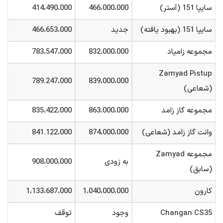
سایپا 151 (آستر)
466،000،000
414،490،000
سایپا 151 (بهبود یافته)
جدید
466،653،000
مجموعه زامیاد
832،000،000
783،547،000
Zamyad Pistup
789.247،000
839،000،000
(شعاعی)
مجموعه گاز زامد
863،000،000
835،422،000
وانت گاز زامد (شعاعی)
874،000،000
841.122،000
مجموعه Zamyad
به زودی
908،000،000
(سابق)
کارون
1،040،000،000
1،133،687،000
Changan CS35
وجود
توقف