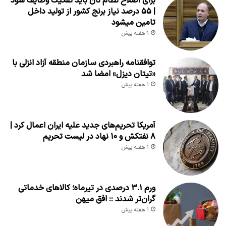
برای اصلاح نظام نان باید تفکیک وظایف شود
| ۵۵ درصد نیاز برنج کشور از تولید داخل
تامین میشود
1 هفته پیش
توافقنامه راهبردی سازمان منطقه آزاد انزلی با
«تیتان دیزل» امضا شد
1 هفته پیش
آمریکا تحریم‌های جدید علیه ایران اعمال کرد |
۸ نفتکش و ۱۰ نهاد در لیست تحریم
1 هفته پیش
ورم ۳.۱ درصدی در تیرماه؛ کالاهای خدماتی
گران‌تر شدند :: افق میهن
1 هفته پیش