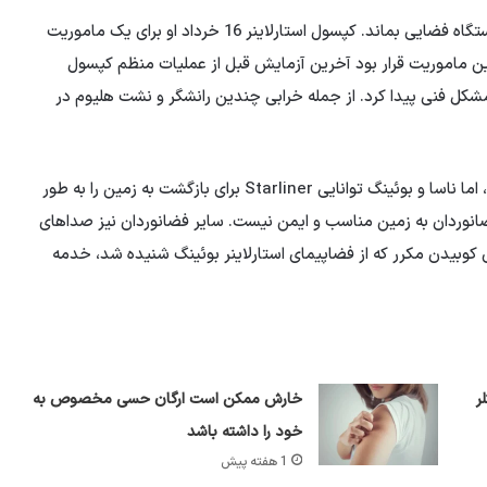
طبق برنامه ریزی ها قرار بود ویلیامز برای مدت کوتاهی در ایستگاه فضایی بماند. کپسول استارلاینر 16 خرداد او برای یک ماموریت
لی شد. این ماموریت قرار بود آخرین آزمایش قبل از عملیات منظم کپسول
مشکل فنی پیدا کرد. از جمله خرابی چندین رانشگر و نشت هلیوم در
این کپسول با یک ساعت تاخیر به ایستگاه فضایی متصل شد، اما ناسا و بوئینگ توانایی Starliner برای بازگشت به زمین را به طور
ضانوردان به زمین مناسب و ایمن نیست. سایر فضانوردان نیز صداهای
کوبیدن مکرر که از فضاپیمای استارلاینر بوئینگ شنیده شد، خدمه
ر
خارش ممکن است ارگان حسی مخصوص به
خود را داشته باشد
1 هفته پیش