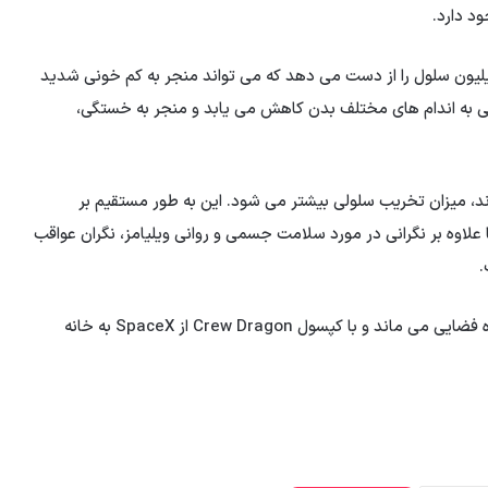
ود دارد.
 ویلیامز در طول اقامت طولانی در فضا در هر ثانیه 3 میلیون سلول را از دست می دهد که می تواند منجر به کم خونی شدید
نی به اندام های مختلف بدن کاهش می یابد و منجر به خستگی،
د، میزان تخریب سلولی بیشتر می شود. این به طور مستقیم بر
ا علاوه بر نگرانی در مورد سلامت جسمی و روانی ویلیامز، نگران عواقب
.
ویلیامز احتمالا تا پایان فوریه 2025 (اسفند 1404) در ایستگاه فضایی می ماند و با کپسول Crew Dragon از SpaceX به خانه