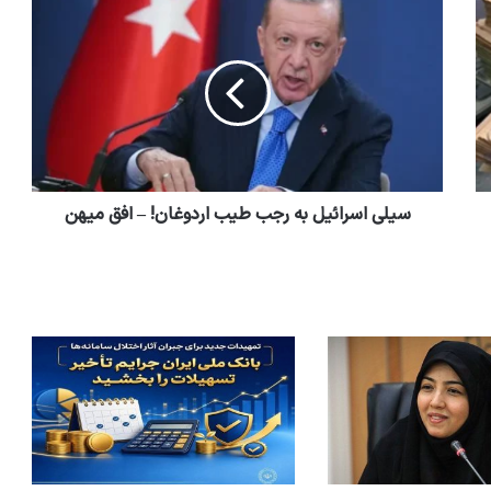
سیلی اسرائیل به رجب طیب اردوغان! – افق میهن