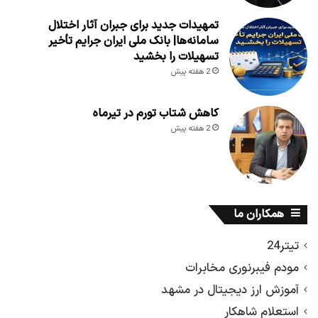
تمهیدات جدید برای جبران آثار اختلال
سامانه‌ها| بانک ملی ایران جرایم تأخیر
تسهیلات را بخشید
2 هفته پیش
کاهش شتاب تورم در تیرماه
2 هفته پیش
همکاران ما
تیتر24
مودم فیبرنوری مخابرات
آموزش ارز دیجیتال در مشهد
استعلام شاهکار