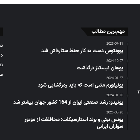
مهم‌ترین مطالب
2025-07-11
تم
یوونتوس دست به کار حفظ ستاره‌اش شد
در
2024-10-07
نق
یوهان نیسکنز درگذشت
می
2024-01-27
یونیفورم متنی است که باید رمزگشایی شود
2024-01-20
یونیدو: رشد صنعتی ایران از 164 کشور جهان بیشتر شد
2025-05-20
یونس نبئی و برند استارسیکلت؛ محافظت از موتور
سواران ایرانی