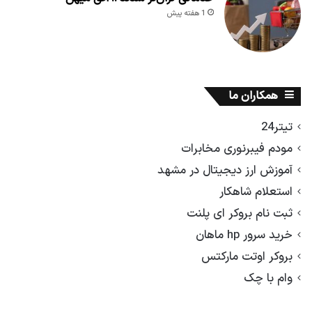
1 هفته پیش
همکاران ما
تیتر24
مودم فیبرنوری مخابرات
آموزش ارز دیجیتال در مشهد
استعلام شاهکار
ثبت نام بروکر ای پلنت
خرید سرور hp ماهان
بروکر اوتت مارکتس
وام با چک