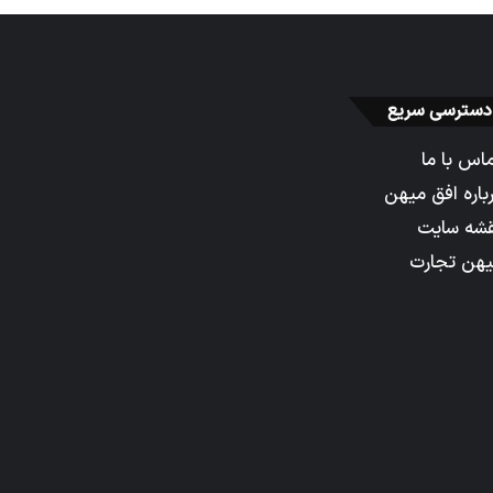
دسترسی سریع
اس با ما
باره افق میهن
شه سایت
هن تجارت