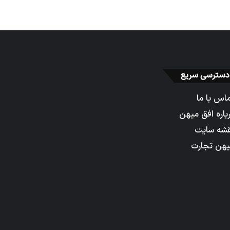
دسترسی سریع
اس با ما
باره افق میهن
شه سایت
هن تجارت