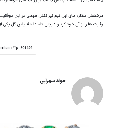
پشت سر می گذاشت. پالاس با غلبه بر زرینینسکی موستار، آک ل
رقابت ها را از آن خود کرد و دایچی کامادا با 4 پاس گل یکی از موثرترین بازیکنان لیگ کنفرانس اروپا لقب گرفت.
جواد سهرابی