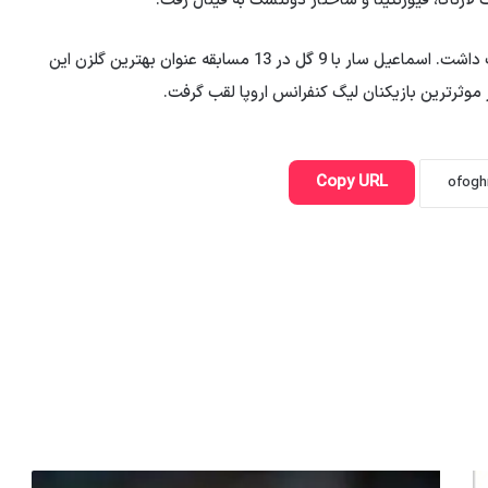
ارناکا، فیورنتینا و شاختار دونتسک به فینال رفت.
درخشش ستاره های این تیم نیز نقش مهمی در این موفقیت داشت. اسماعیل سار با 9 گل در 13 مسابقه عنوان بهترین گلزن این
Copy URL