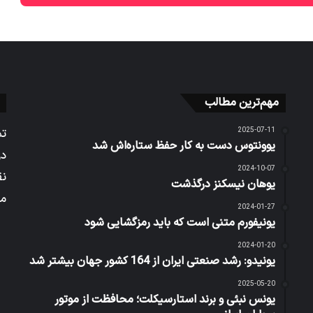
مهم‌ترین مطالب
2025-07-11
تم
یوونتوس دست به کار حفظ ستاره‌اش شد
در
2024-10-07
نق
یوهان نیسکنز درگذشت
می
2024-01-27
یونیفورم متنی است که باید رمزگشایی شود
2024-01-20
یونیدو: رشد صنعتی ایران از 164 کشور جهان بیشتر شد
2025-05-20
یونس نبئی و برند استارسیکلت؛ محافظت از موتور