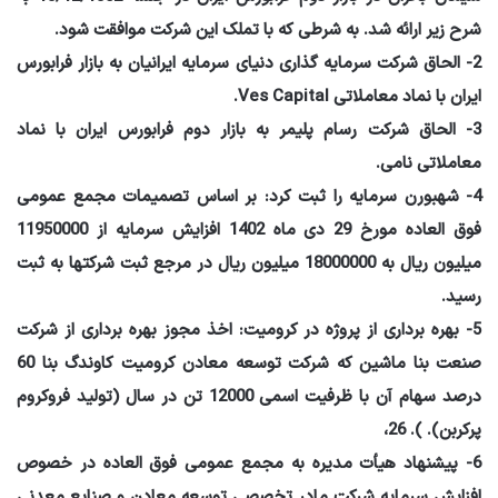
شرح زیر ارائه شد. به شرطی که با تملک این شرکت موافقت شود.
2- الحاق شرکت سرمایه گذاری دنیای سرمایه ایرانیان به بازار فرابورس
ایران با نماد معاملاتی Ves Capital.
3- الحاق شرکت رسام پلیمر به بازار دوم فرابورس ایران با نماد
معاملاتی نامی.
4- شهبورن سرمایه را ثبت کرد: بر اساس تصمیمات مجمع عمومی
فوق العاده مورخ 29 دی ماه 1402 افزایش سرمایه از 11950000
میلیون ریال به 18000000 میلیون ریال در مرجع ثبت شرکتها به ثبت
رسید.
5- بهره برداری از پروژه در کرومیت: اخذ مجوز بهره برداری از شرکت
صنعت بنا ماشین که شرکت توسعه معادن کرومیت کاوندگ بنا 60
درصد سهام آن با ظرفیت اسمی 12000 تن در سال (تولید فروکروم
پرکربن). ). 26،
6- پیشنهاد هیأت مدیره به مجمع عمومی فوق العاده در خصوص
افزایش سرمایه شرکت مادر تخصصی توسعه معادن و صنایع معدنی