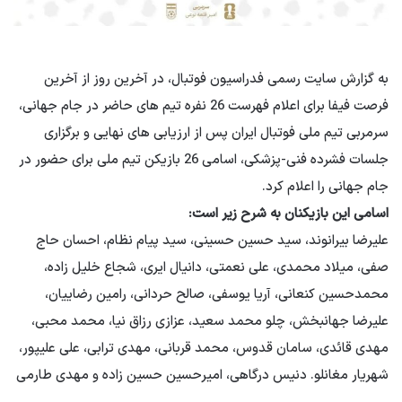
به گزارش سایت رسمی فدراسیون فوتبال، در آخرین روز از آخرین
فرصت فیفا برای اعلام فهرست 26 نفره تیم های حاضر در جام جهانی،
سرمربی تیم ملی فوتبال ایران پس از ارزیابی های نهایی و برگزاری
جلسات فشرده فنی-پزشکی، اسامی 26 بازیکن تیم ملی برای حضور در
جام جهانی را اعلام کرد.
اسامی این بازیکنان به شرح زیر است:
علیرضا بیرانوند، سید حسین حسینی، سید پیام نظام، احسان حاج
صفی، میلاد محمدی، علی نعمتی، دانیال ایری، شجاع خلیل زاده،
محمدحسین کنعانی، آریا یوسفی، صالح حردانی، رامین رضاییان،
علیرضا جهانبخش، چلو محمد سعید، عزازی رزاق نیا، محمد محبی،
مهدی قائدی، سامان قدوس، محمد قربانی، مهدی ترابی، علی علیپور،
شهریار مغانلو. دنیس درگاهی، امیرحسین حسین زاده و مهدی طارمی