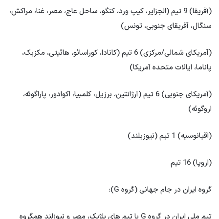
(آفریقا) 9 تیم (الجزایر، کیپ ورد، کنگو، ساحل عاج، مصر، غنا، مراکش،
سنگال، آفریقای جنوبی، تونس)
(آمریکای شمالی/مرکزی) 6 تیم (کانادا، کوراسائو، هائیتی، مکزیک،
پاناما، ایالات متحده آمریکا)
(آمریکای جنوبی) 6 تیم (آرژانتین، برزیل، کلمبیا، اکوادور، پاراگوئه،
اروگوئه)
(اقیانوسیه) 1 تیم (نیوزیلند)
(اروپا) 16 تیم
گروه ایران در جام جهانی (گروه G):
تیم ملی ایران در گروه G با تیم های بلژیک، مصر و نیوزلند همگروه